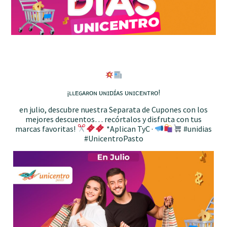
¡ʟʟᴇɢᴀʀᴏɴ ᴜɴɪᴅɪ́ᴀs ᴜɴɪᴄᴇɴᴛʀᴏ!
en julio, descubre nuestra Separata de Cupones con los
mejores descuentos… recórtalos y disfruta con tus
marcas favoritas!
*Aplican TyC ·
#unidias
#UnicentroPasto