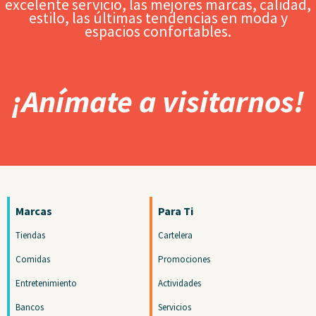
excelente servicio, las mejores marcas, calidad,
estilo, las últimas tendencias en moda y
espacios confortables.
¡Anímate a visitarnos!
Marcas
Para Ti
Tiendas
Cartelera
Comidas
Promociones
Entretenimiento
Actividades
Bancos
Servicios