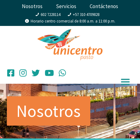
Nosotros
Servicios
Contáctenos
602 7228114
+57 310 4709828
Horario centro comercial de 8:00 a.m. a 11:00 p.m.
Nosotros