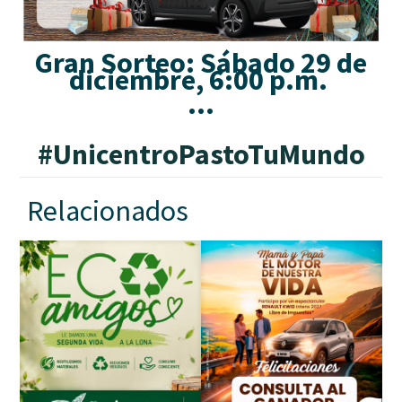
Gran Sorteo: Sábado 29 de
diciembre, 6:00 p.m.
···
#
UnicentroPastoTuMundo
Relacionados