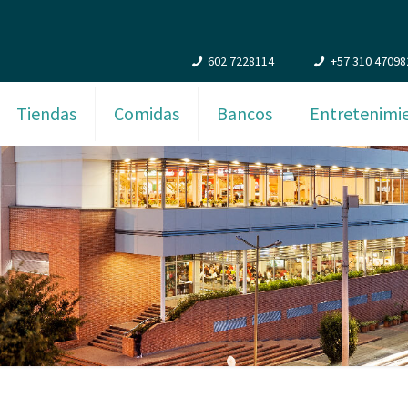
602 7228114
+57 310 47098
Tiendas
Comidas
Bancos
Entretenimi