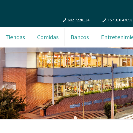
602 7228114
+57 310 47098
Tiendas
Comidas
Bancos
Entretenimi