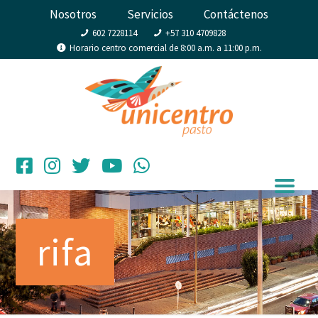
Nosotros
Servicios
Contáctenos
602 7228114
+57 310 4709828
Horario centro comercial de 8:00 a.m. a 11:00 p.m.
rifa