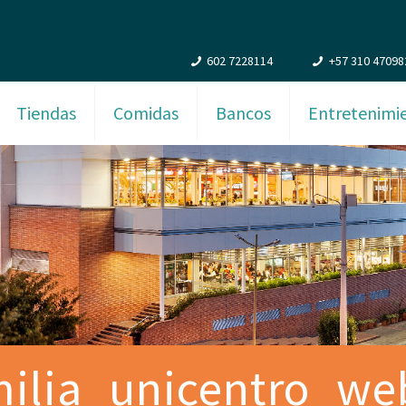
602 7228114
+57 310 47098
Tiendas
Comidas
Bancos
Entretenimi
ilia_unicentro_we