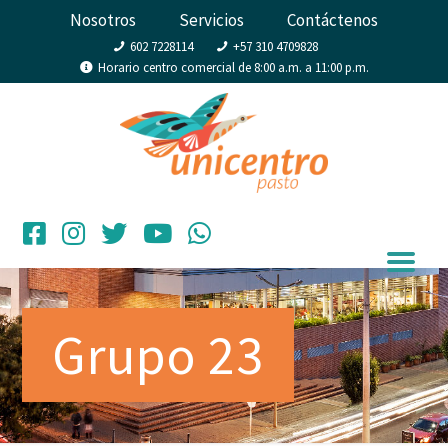
Nosotros
Servicios
Contáctenos
602 7228114
+57 310 4709828
Horario centro comercial de 8:00 a.m. a 11:00 p.m.
Grupo 23