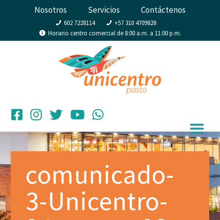
Nosotros
Servicios
Contáctenos
602 7228114
+57 310 4709828
Horario centro comercial de 8:00 a.m. a 11:00 p.m.
comunicado-
3-Unicentro-