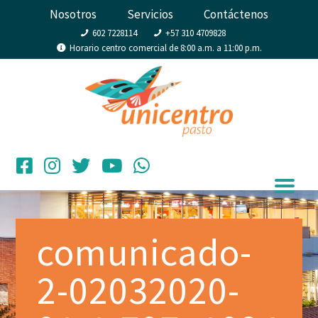
Nosotros
Servicios
Contáctenos
602 7228114
+57 310 4709828
Horario centro comercial de 8:00 a.m. a 11:00 p.m.
comunicado-
2-02032020-