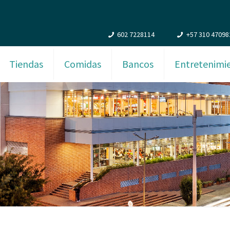
602 7228114
+57 310 47098
Tiendas
Comidas
Bancos
Entretenimi