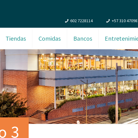
602 7228114
+57 310 47098
Tiendas
Comidas
Bancos
Entretenimi
o 3