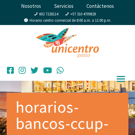
Nosotros
Servicios
Contáctenos
602 7228114
+57 310 4709828
Horario centro comercial de 8:00 a.m. a 11:00 p.m.
horarios-
bancos-ccup-