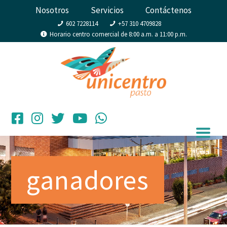
Nosotros
Servicios
Contáctenos
602 7228114
+57 310 4709828
Horario centro comercial de 8:00 a.m. a 11:00 p.m.
ganadores