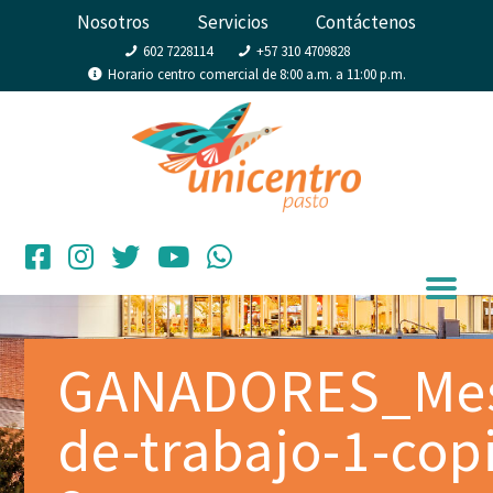
Nosotros
Servicios
Contáctenos
602 7228114
+57 310 4709828
Horario centro comercial de 8:00 a.m. a 11:00 p.m.
GANADORES_Me
de-trabajo-1-cop