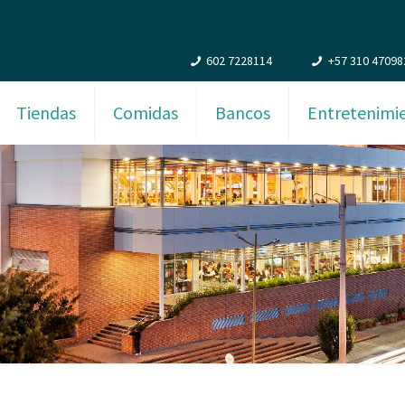
602 7228114
+57 310 47098
Tiendas
Comidas
Bancos
Entretenimi