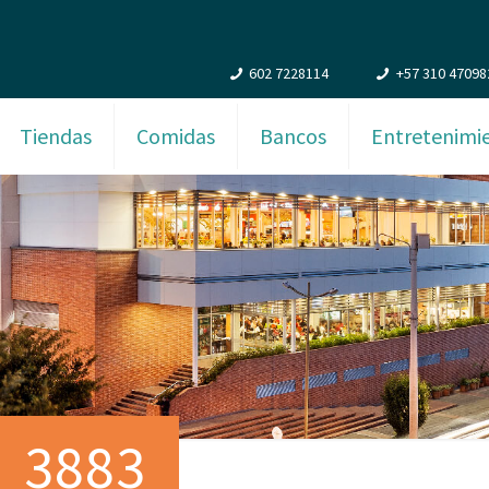
602 7228114
+57 310 47098
Tiendas
Comidas
Bancos
Entretenimi
_3883