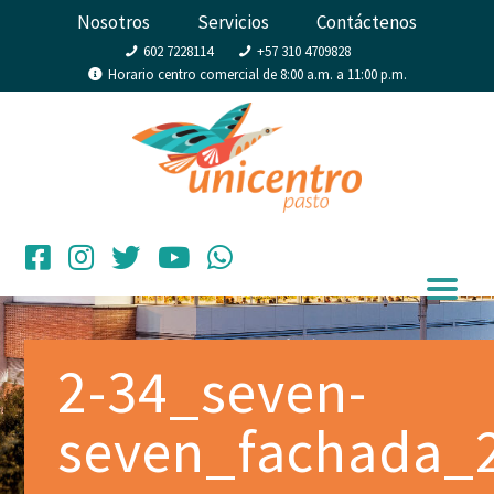
Nosotros
Servicios
Contáctenos
602 7228114
+57 310 4709828
Horario centro comercial de 8:00 a.m. a 11:00 p.m.
2-34_seven-
seven_fachada_