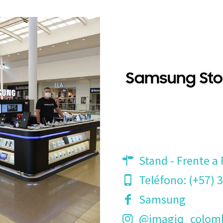
Stand - Frente a 
Teléfono:
(+57) 
Samsung
@imagiq_colom