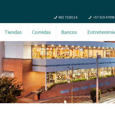
602 7228114
+57 310 47098
Tiendas
Comidas
Bancos
Entretenimi