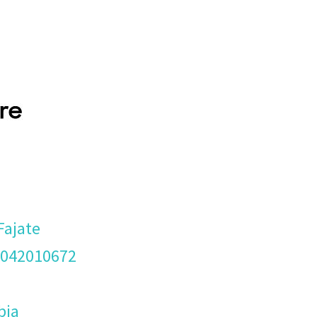
Fajate
3042010672
bia