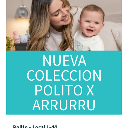
NUEVA
COLECCION
POLITO X
ARRURRU
Polito – Local 1-44