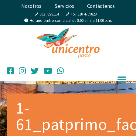
Nosotros
Servicios
Contáctenos
602 7228114
+57 310 4709828
Horario centro comercial de 8:00 a.m. a 11:00 p.m.
1-
61_patprimo_fa