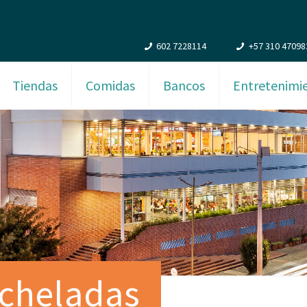
602 7228114
+57 310 47098
Tiendas
Comidas
Bancos
Entretenimi
icheladas