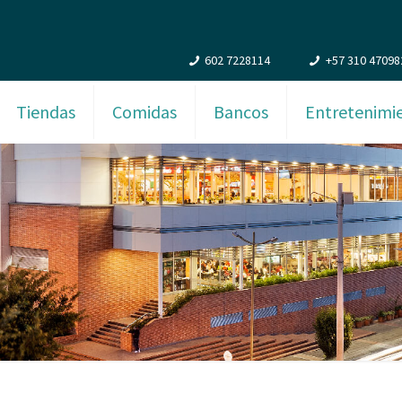
602 7228114
+57 310 47098
Tiendas
Comidas
Bancos
Entretenimi