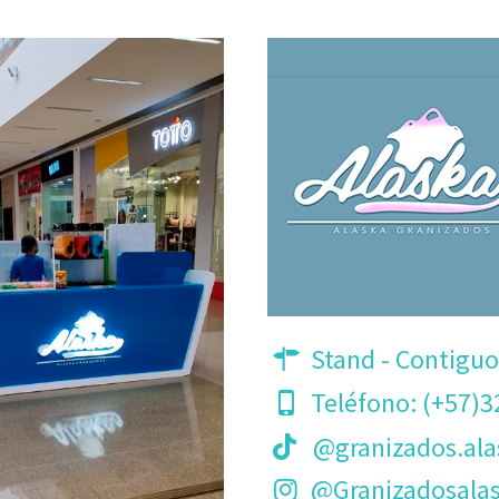
Stand - Contiguo
Teléfono:
(+57)3
@granizados.ala
@Granizadosala