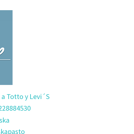
 a Totto y Levi´S
228884530
ska
skapasto