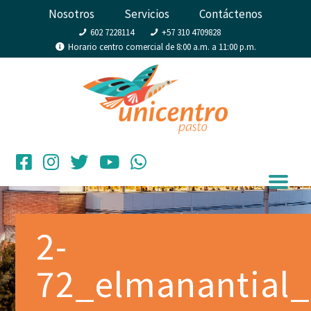
Nosotros
Servicios
Contáctenos
602 7228114
+57 310 4709828
Horario centro comercial de 8:00 a.m. a 11:00 p.m.
2-
72_elmanantial