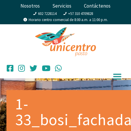
Nosotros
Servicios
Contáctenos
602 7228114
+57 310 4709828
Horario centro comercial de 8:00 a.m. a 11:00 p.m.
1-
33_bosi_fachad