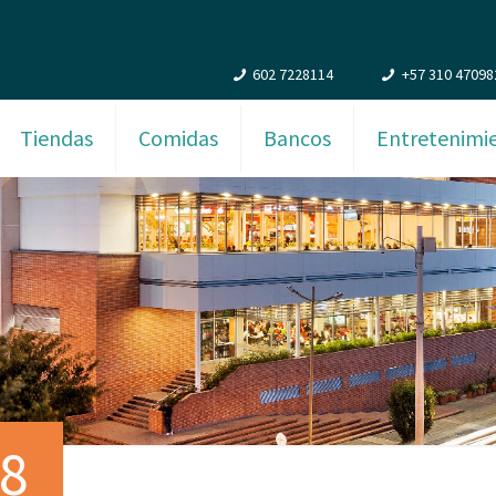
602 7228114
+57 310 47098
Tiendas
Comidas
Bancos
Entretenimi
08