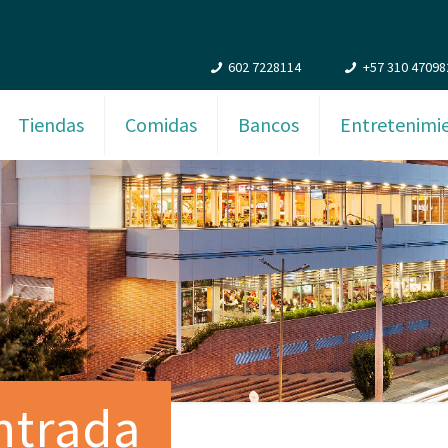
602 7228114
+57 310 47098
Tiendas
Comidas
Bancos
Entretenimi
ntrada