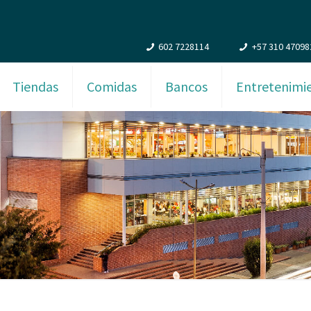
602 7228114
+57 310 47098
Tiendas
Comidas
Bancos
Entretenimi