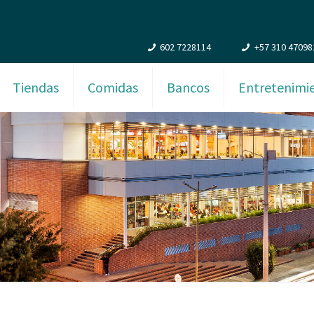
602 7228114
+57 310 47098
Tiendas
Comidas
Bancos
Entretenimi