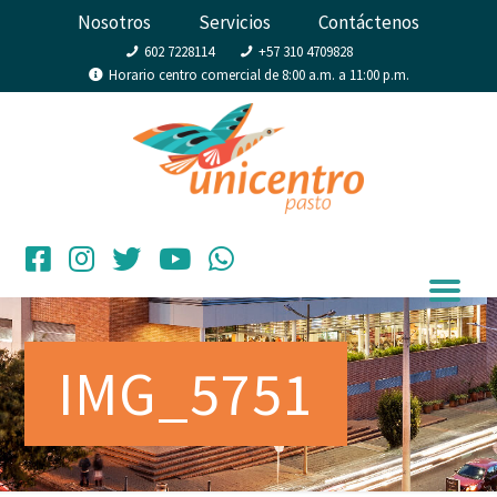
Nosotros
Servicios
Contáctenos
602 7228114
+57 310 4709828
Horario centro comercial de 8:00 a.m. a 11:00 p.m.
IMG_5751