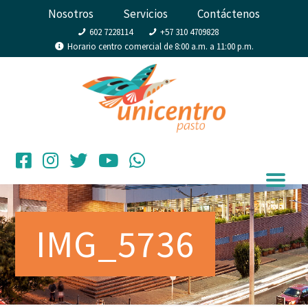
Nosotros
Servicios
Contáctenos
602 7228114
+57 310 4709828
Horario centro comercial de 8:00 a.m. a 11:00 p.m.
IMG_5736