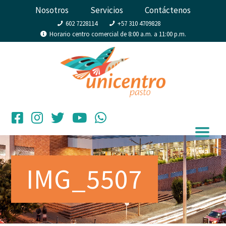
Nosotros
Servicios
Contáctenos
602 7228114
+57 310 4709828
Horario centro comercial de 8:00 a.m. a 11:00 p.m.
IMG_5507