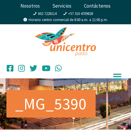
Nosotros
Servicios
Contáctenos
602 7228114
+57 310 4709828
Horario centro comercial de 8:00 a.m. a 11:00 p.m.
_MG_5390