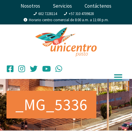
Nosotros
Servicios
Contáctenos
602 7228114
+57 310 4709828
Horario centro comercial de 8:00 a.m. a 11:00 p.m.
_MG_5336