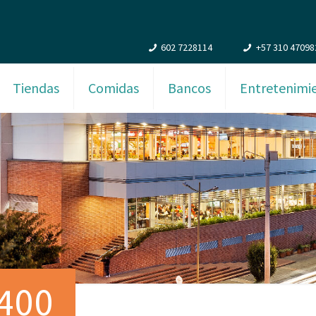
602 7228114
+57 310 47098
Tiendas
Comidas
Bancos
Entretenimi
400