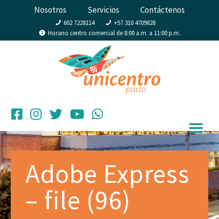
Nosotros
Servicios
Contáctenos
602 7228114
+57 310 4709828
Horario centro comercial de 8:00 a.m. a 11:00 p.m.
Adobe Express
– file (96)