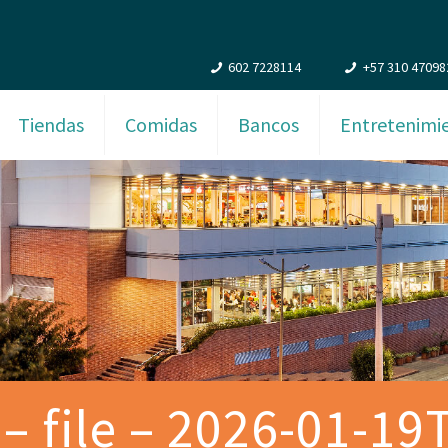
602 7228114
+57 310 47098
Tiendas
Comidas
Bancos
Entretenimi
– file – 2026-01-1