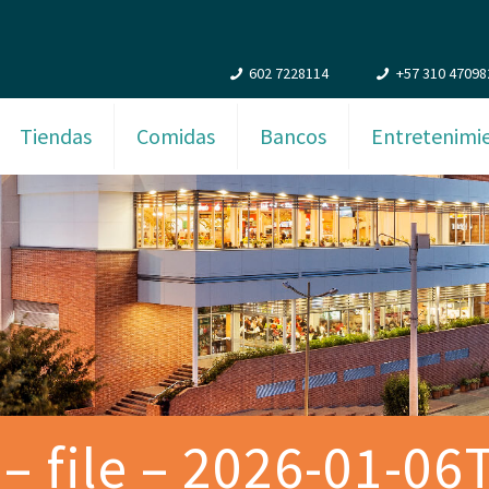
602 7228114
+57 310 47098
Tiendas
Comidas
Bancos
Entretenimi
– file – 2026-01-0