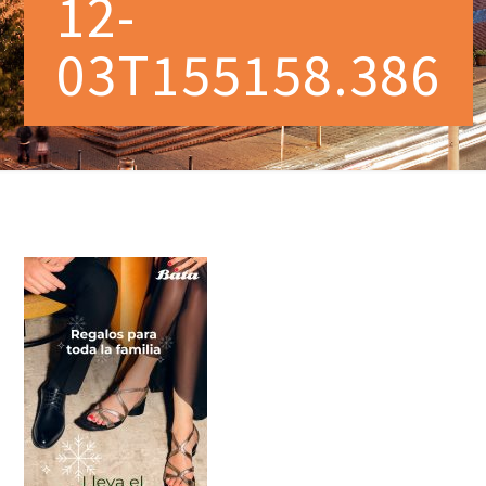
12-
03T155158.386