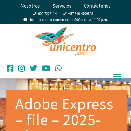
Nosotros
Servicios
Contáctenos
602 7228114
+57 310 4709828
Horario centro comercial de 8:00 a.m. a 11:00 p.m.
Adobe Express
– file – 2025-