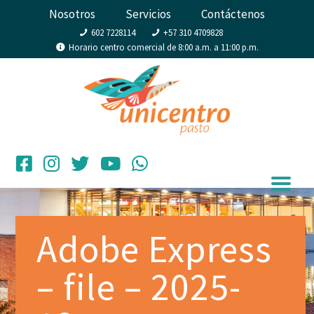
Nosotros
Servicios
Contáctenos
602 7228114
+57 310 4709828
Horario centro comercial de 8:00 a.m. a 11:00 p.m.
Adobe Express
– file – 2025-