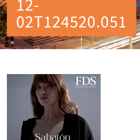
12-
02T124520.051