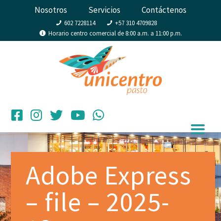
Nosotros
Servicios
Contáctenos
602 7228114
+57 310 4709828
Horario centro comercial de 8:00 a.m. a 11:00 p.m.
Adobe Express
– file – 2025-