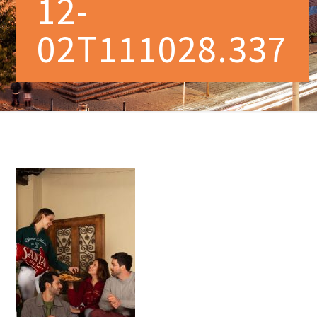
12-
02T111028.337