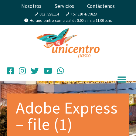
Nosotros
Servicios
Contáctenos
602 7228114
+57 310 4709828
Horario centro comercial de 8:00 a.m. a 11:00 p.m.
Adobe Express
– file (1)