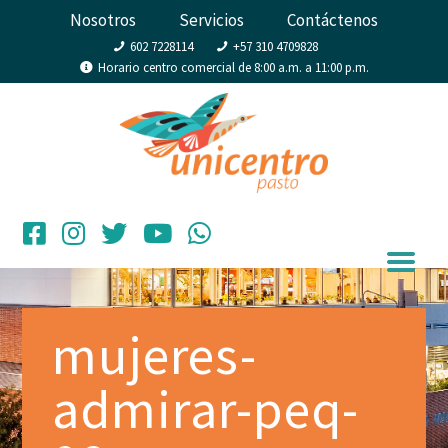
Nosotros
Servicios
Contáctenos
602 7228114
+57 310 4709828
Horario centro comercial de 8:00 a.m. a 11:00 p.m.
mujeres-
admirar-peq-